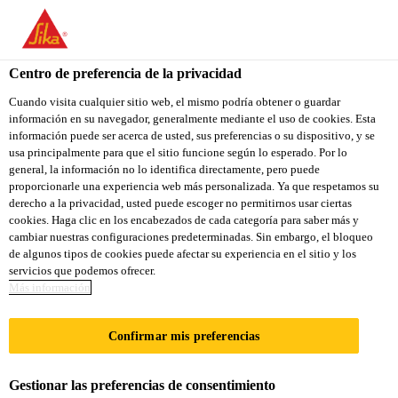
You are accessing "Sika Colombia", it seems you are accessing it
from "Estados Unidos". We have a dedicated website for your
country.
Centro de preferencia de la privacidad
Construcción
...
SikaCor®-57 Uretano
TO
Cuando visita cualquier sitio web, el mismo podría obtener o guardar
STAY ON THE SIKA
SELECT A
información en su navegador, generalmente mediante el uso de cookies. Esta
SIKA
COLOMBIA WEBSITE
COUNTRY
información puede ser acerca de usted, sus preferencias o su dispositivo, y se
USA
usa principalmente para que el sitio funcione según lo esperado. Por lo
general, la información no lo identifica directamente, pero puede
proporcionarle una experiencia web más personalizada. Ya que respetamos su
SikaCor®-57
Sika Colombia
derecho a la privacidad, usted puede escoger no permitirnos usar ciertas
cookies. Haga clic en los encabezados de cada categoría para saber más y
cambiar nuestras configuraciones predeterminadas. Sin embargo, el bloqueo
Uretano
de algunos tipos de cookies puede afectar su experiencia en el sitio y los
servicios que podemos ofrecer.
Más información
RECUBRIMIENTO DE URETANO
(POLIURETANO) BRILLANTE PARA
Confirmar mis preferencias
PROTECCIÓN DE ESTRUCTURAS
METÁLICAS Y DE CONCRETO
Gestionar las preferencias de consentimiento