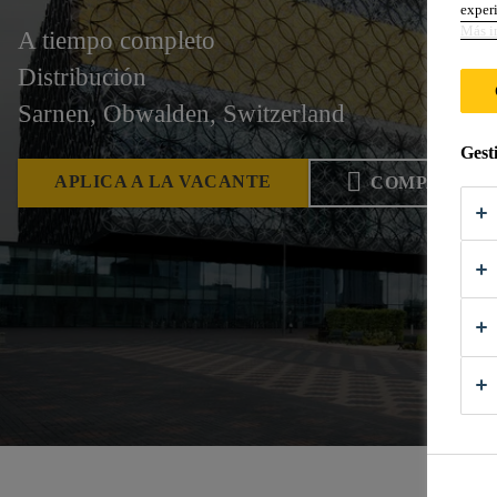
experi
Más i
A tiempo completo
Distribución
Sarnen, Obwalden, Switzerland
Gest
APLICA A LA VACANTE
COMPARTIR