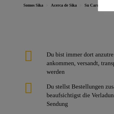
Somos Sika
Acerca de Sika
Su Carrera en S
Du bist immer dort anzutre
ankommen, versandt, transp
werden
Du stellst Bestellungen z
beaufsichtigst die Verladu
Sendung