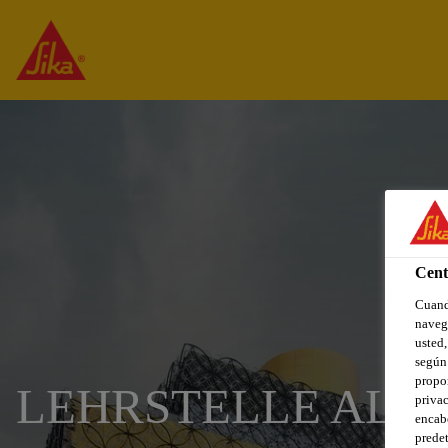
Cent
Cuando
navega
usted,
según 
propor
LEHRSTELLE ALS L
privac
encabe
predet