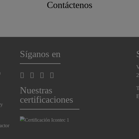
Contáctenos
Síganos en
V
a
2
Nuestras
T
E
certificaciones
ry
actor