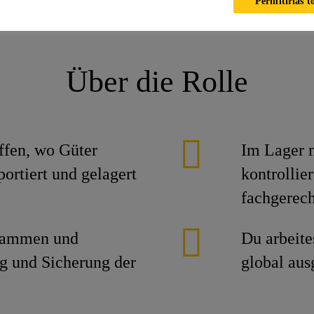
Permitirlas t
ika
Ofertas laborales
Ofertas laborales
Lehrstelle als Lo
Über die Rolle
ffen, wo Güter
Im Lager 
ortiert und gelagert
kontrollie
fachgerec
usammen und
Du arbeites
ng und Sicherung der
global aus