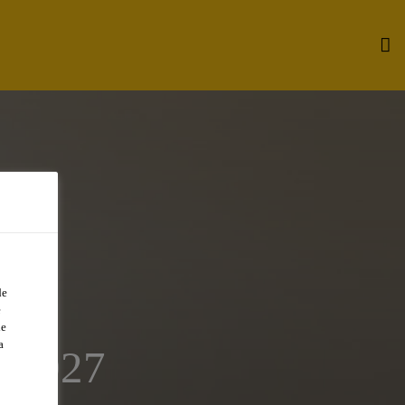
de
e
de
a
 2027