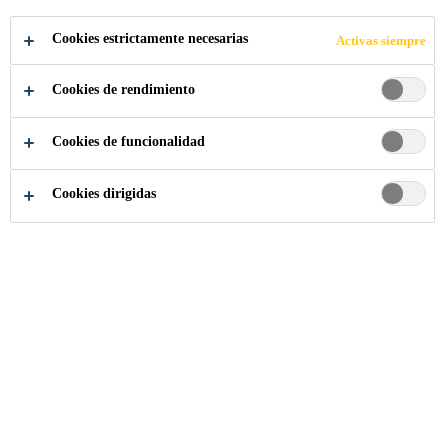
COMPARTIR
Cookies estrictamente necesarias
Activas siempre
Cookies de rendimiento
Cookies de funcionalidad
Cookies dirigidas
Somos Sika
...
Operator (Admix) - Day Shift