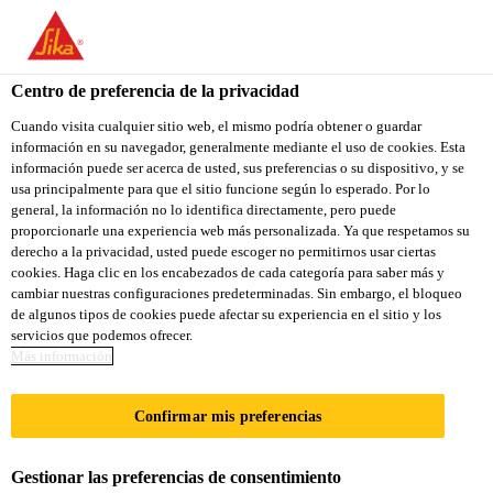
Centro de preferencia de la privacidad
Cuando visita cualquier sitio web, el mismo podría obtener o guardar
información en su navegador, generalmente mediante el uso de cookies. Esta
OPERATOR (ADMIX) -
información puede ser acerca de usted, sus preferencias o su dispositivo, y se
usa principalmente para que el sitio funcione según lo esperado. Por lo
general, la información no lo identifica directamente, pero puede
DAY SHIFT
proporcionarle una experiencia web más personalizada. Ya que respetamos su
derecho a la privacidad, usted puede escoger no permitirnos usar ciertas
cookies. Haga clic en los encabezados de cada categoría para saber más y
cambiar nuestras configuraciones predeterminadas. Sin embargo, el bloqueo
A tiempo completo
de algunos tipos de cookies puede afectar su experiencia en el sitio y los
servicios que podemos ofrecer.
Fabricación
Más información
Cambridge, Ontario, Canada
24 - 25 CAD per hour
Confirmar mis preferencias
Gestionar las preferencias de consentimiento
APLICA A LA VACANTE