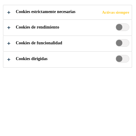
COMPARTIR
Cookies estrictamente necesarias
Activas siempre
Cookies de rendimiento
Cookies de funcionalidad
Cookies dirigidas
Somos Sika
...
Project Sales Representative