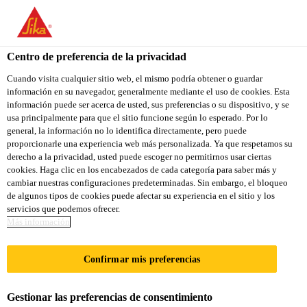
Centro de preferencia de la privacidad
Cuando visita cualquier sitio web, el mismo podría obtener o guardar
información en su navegador, generalmente mediante el uso de cookies. Esta
PROJECT SALES
información puede ser acerca de usted, sus preferencias o su dispositivo, y se
usa principalmente para que el sitio funcione según lo esperado. Por lo
general, la información no lo identifica directamente, pero puede
REPRESENTATIVE
proporcionarle una experiencia web más personalizada. Ya que respetamos su
derecho a la privacidad, usted puede escoger no permitirnos usar ciertas
cookies. Haga clic en los encabezados de cada categoría para saber más y
cambiar nuestras configuraciones predeterminadas. Sin embargo, el bloqueo
A tiempo completo | Híbrido
de algunos tipos de cookies puede afectar su experiencia en el sitio y los
servicios que podemos ofrecer.
Ventas
Más información
Lyndhurst, New Jersey, United States
70000 - 900000 USD per year
Confirmar mis preferencias
Gestionar las preferencias de consentimiento
APLICA A LA VACANTE