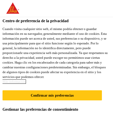
Centro de preferencia de la privacidad
Cuando visita cualquier sitio web, el mismo podría obtener o guardar
información en su navegador, generalmente mediante el uso de cookies. Esta
FORKLIFT DRIVER
información puede ser acerca de usted, sus preferencias o su dispositivo, y se
usa principalmente para que el sitio funcione según lo esperado. Por lo
general, la información no lo identifica directamente, pero puede
proporcionarle una experiencia web más personalizada. Ya que respetamos su
derecho a la privacidad, usted puede escoger no permitirnos usar ciertas
A tiempo completo
cookies. Haga clic en los encabezados de cada categoría para saber más y
Cadena de suministro
cambiar nuestras configuraciones predeterminadas. Sin embargo, el bloqueo
de algunos tipos de cookies puede afectar su experiencia en el sitio y los
Nilai, Negeri Sembilan, Malaysia
servicios que podemos ofrecer.
Más información
APLICA A LA VACANTE
Confirmar mis preferencias
COMPARTIR
Gestionar las preferencias de consentimiento