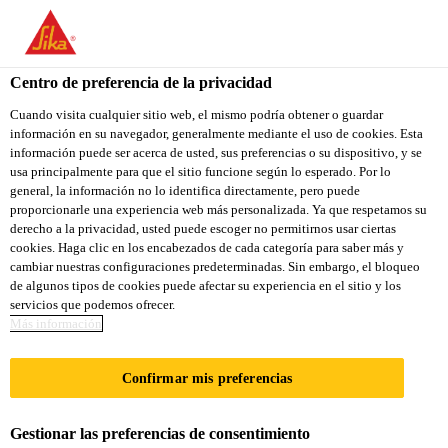
Centro de preferencia de la privacidad
Cuando visita cualquier sitio web, el mismo podría obtener o guardar
información en su navegador, generalmente mediante el uso de cookies. Esta
AUSZUBILDENDER
información puede ser acerca de usted, sus preferencias o su dispositivo, y se
usa principalmente para que el sitio funcione según lo esperado. Por lo
general, la información no lo identifica directamente, pero puede
(M/W/D)
proporcionarle una experiencia web más personalizada. Ya que respetamos su
derecho a la privacidad, usted puede escoger no permitirnos usar ciertas
PRODUKTIONSFACHK
cookies. Haga clic en los encabezados de cada categoría para saber más y
cambiar nuestras configuraciones predeterminadas. Sin embargo, el bloqueo
RAFT CHEMIE
de algunos tipos de cookies puede afectar su experiencia en el sitio y los
servicios que podemos ofrecer.
Más información
A tiempo completo
Confirmar mis preferencias
Educación
Stuttgart, Baden-Württemberg, Germany
Gestionar las preferencias de consentimiento