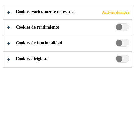
Cookies estrictamente necesarias
Activas siempre
APLICA A LA VACANTE
Cookies de rendimiento
COMPARTIR
Cookies de funcionalidad
Cookies dirigidas
Somos Sika
...
Auszubildender (m/w/d) Produktionsfac