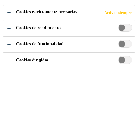
COMPARTIR
Cookies estrictamente necesarias
Activas siempre
Cookies de rendimiento
Cookies de funcionalidad
Cookies dirigidas
Somos Sika
...
Produktionsmitarbeiter (m/w/d)