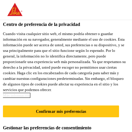
Centro de preferencia de la privacidad
Cuando visita cualquier sitio web, el mismo podría obtener o guardar
información en su navegador, generalmente mediante el uso de cookies. Esta
PRODUKTIONSMITAR
información puede ser acerca de usted, sus preferencias o su dispositivo, y se
usa principalmente para que el sitio funcione según lo esperado. Por lo
general, la información no lo identifica directamente, pero puede
BEITER (M/W/D)
proporcionarle una experiencia web más personalizada. Ya que respetamos su
derecho a la privacidad, usted puede escoger no permitirnos usar ciertas
cookies. Haga clic en los encabezados de cada categoría para saber más y
cambiar nuestras configuraciones predeterminadas. Sin embargo, el bloqueo
A tiempo completo
de algunos tipos de cookies puede afectar su experiencia en el sitio y los
servicios que podemos ofrecer.
Producción
Más información
Rosendahl, North Rhine-Westphalia,
Germany
Confirmar mis preferencias
Gestionar las preferencias de consentimiento
APLICA A LA VACANTE