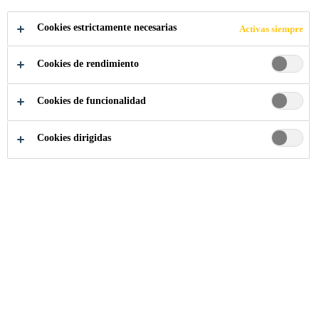
APLICA A LA VACANTE
Cookies estrictamente necesarias
Activas siempre
COMPARTIR
Cookies de rendimiento
Cookies de funcionalidad
Cookies dirigidas
Somos Sika
...
Zgłoszenia do przyszłych rekrutacji