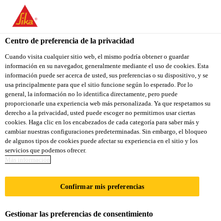
Centro de preferencia de la privacidad
Cuando visita cualquier sitio web, el mismo podría obtener o guardar
información en su navegador, generalmente mediante el uso de cookies. Esta
ASESOR COMERCIAL
información puede ser acerca de usted, sus preferencias o su dispositivo, y se
usa principalmente para que el sitio funcione según lo esperado. Por lo
general, la información no lo identifica directamente, pero puede
proporcionarle una experiencia web más personalizada. Ya que respetamos su
derecho a la privacidad, usted puede escoger no permitirnos usar ciertas
A tiempo completo
cookies. Haga clic en los encabezados de cada categoría para saber más y
Ventas
cambiar nuestras configuraciones predeterminadas. Sin embargo, el bloqueo
de algunos tipos de cookies puede afectar su experiencia en el sitio y los
San José, San José Province, Costa Rica
servicios que podemos ofrecer.
Más información
APLICA A LA VACANTE
Confirmar mis preferencias
COMPARTIR
Gestionar las preferencias de consentimiento