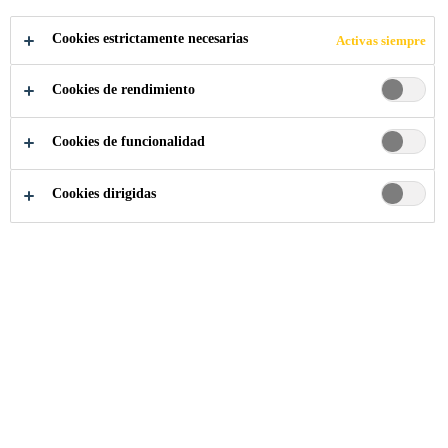
Cookies estrictamente necesarias
Activas siempre
APLICA A LA VACANTE
Cookies de rendimiento
COMPARTIR
Cookies de funcionalidad
Cookies dirigidas
Somos Sika
...
Executive / Senior Executive - Technica