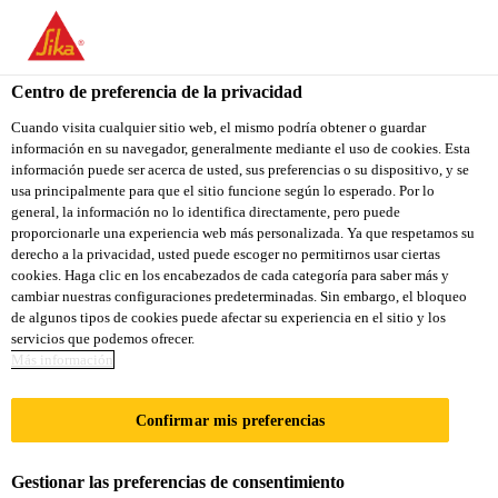
Centro de preferencia de la privacidad
Cuando visita cualquier sitio web, el mismo podría obtener o guardar
información en su navegador, generalmente mediante el uso de cookies. Esta
EXECUTIVE / SENIOR
información puede ser acerca de usted, sus preferencias o su dispositivo, y se
usa principalmente para que el sitio funcione según lo esperado. Por lo
general, la información no lo identifica directamente, pero puede
EXECUTIVE -
proporcionarle una experiencia web más personalizada. Ya que respetamos su
derecho a la privacidad, usted puede escoger no permitirnos usar ciertas
TECHNICAL SERVICES
cookies. Haga clic en los encabezados de cada categoría para saber más y
cambiar nuestras configuraciones predeterminadas. Sin embargo, el bloqueo
(OUTSIDE FTE)
de algunos tipos de cookies puede afectar su experiencia en el sitio y los
servicios que podemos ofrecer.
Más información
A tiempo completo
Confirmar mis preferencias
Ventas
Jamnagar, Gujarat, India
Gestionar las preferencias de consentimiento