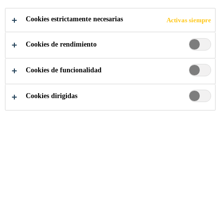
APLICA A LA VACANTE
Cookies estrictamente necesarias
Activas siempre
COMPARTIR
Cookies de rendimiento
Cookies de funcionalidad
Cookies dirigidas
Somos Sika
...
SAP EWM Business Process Manager - L