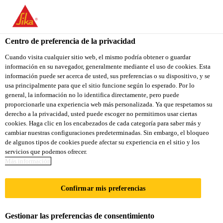
Centro de preferencia de la privacidad
Cuando visita cualquier sitio web, el mismo podría obtener o guardar
información en su navegador, generalmente mediante el uso de cookies. Esta
SAP EWM BUSINESS
información puede ser acerca de usted, sus preferencias o su dispositivo, y se
usa principalmente para que el sitio funcione según lo esperado. Por lo
general, la información no lo identifica directamente, pero puede
PROCESS MANAGER -
proporcionarle una experiencia web más personalizada. Ya que respetamos su
derecho a la privacidad, usted puede escoger no permitirnos usar ciertas
LOGISTICS (M/W/D)
cookies. Haga clic en los encabezados de cada categoría para saber más y
cambiar nuestras configuraciones predeterminadas. Sin embargo, el bloqueo
de algunos tipos de cookies puede afectar su experiencia en el sitio y los
servicios que podemos ofrecer.
A tiempo completo
Más información
Tecnología de la información
Confirmar mis preferencias
Stuttgart, Baden-Württemberg, Germany
Gestionar las preferencias de consentimiento