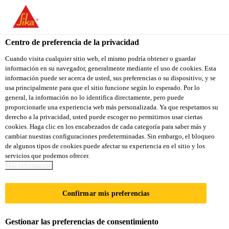
Centro de preferencia de la privacidad
Cuando visita cualquier sitio web, el mismo podría obtener o guardar
información en su navegador, generalmente mediante el uso de cookies. Esta
LOGISTIKMITARBEITE
información puede ser acerca de usted, sus preferencias o su dispositivo, y se
usa principalmente para que el sitio funcione según lo esperado. Por lo
general, la información no lo identifica directamente, pero puede
R
proporcionarle una experiencia web más personalizada. Ya que respetamos su
derecho a la privacidad, usted puede escoger no permitirnos usar ciertas
FERTIGWARENLAGER
cookies. Haga clic en los encabezados de cada categoría para saber más y
cambiar nuestras configuraciones predeterminadas. Sin embargo, el bloqueo
(M/W/D)
de algunos tipos de cookies puede afectar su experiencia en el sitio y los
servicios que podemos ofrecer.
Más información
A tiempo completo
Confirmar mis preferencias
Cadena de suministro
Rosendahl, North Rhine-Westphalia,
Gestionar las preferencias de consentimiento