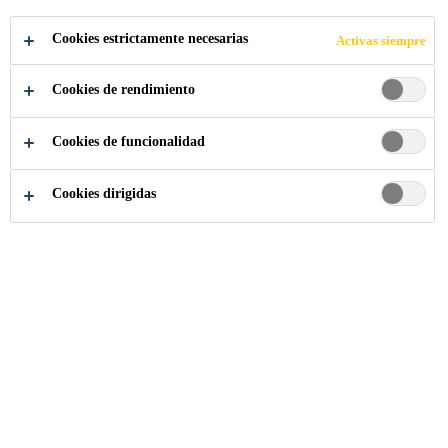
Germany
Cookies estrictamente necesarias
Activas siempre
APLICA A LA VACANTE
Cookies de rendimiento
COMPARTIR
Cookies de funcionalidad
Cookies dirigidas
Somos Sika
...
Logistikmitarbeiter Fertigwarenlager (m