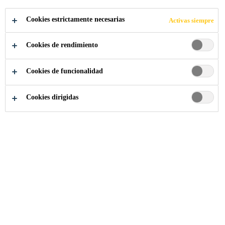
APLICA A LA VACANTE
Cookies estrictamente necesarias
Activas siempre
COMPARTIR
Cookies de rendimiento
Cookies de funcionalidad
Cookies dirigidas
Somos Sika
...
Manager- KPM - Bangalore and Hydera