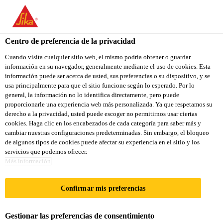
Centro de preferencia de la privacidad
Cuando visita cualquier sitio web, el mismo podría obtener o guardar
información en su navegador, generalmente mediante el uso de cookies. Esta
DEPUTY SALES
información puede ser acerca de usted, sus preferencias o su dispositivo, y se
usa principalmente para que el sitio funcione según lo esperado. Por lo
general, la información no lo identifica directamente, pero puede
MANAGER, RETAIL
proporcionarle una experiencia web más personalizada. Ya que respetamos su
derecho a la privacidad, usted puede escoger no permitirnos usar ciertas
cookies. Haga clic en los encabezados de cada categoría para saber más y
cambiar nuestras configuraciones predeterminadas. Sin embargo, el bloqueo
A tiempo completo
de algunos tipos de cookies puede afectar su experiencia en el sitio y los
servicios que podemos ofrecer.
Ventas
Más información
Rajkot, Gujarat, India
Confirmar mis preferencias
APLICA A LA VACANTE
Gestionar las preferencias de consentimiento