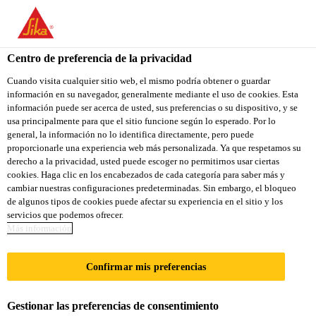
Centro de preferencia de la privacidad
Cuando visita cualquier sitio web, el mismo podría obtener o guardar
información en su navegador, generalmente mediante el uso de cookies. Esta
TÉCNICO COMERCIAL
información puede ser acerca de usted, sus preferencias o su dispositivo, y se
usa principalmente para que el sitio funcione según lo esperado. Por lo
general, la información no lo identifica directamente, pero puede
(BETÃO)
proporcionarle una experiencia web más personalizada. Ya que respetamos su
derecho a la privacidad, usted puede escoger no permitirnos usar ciertas
cookies. Haga clic en los encabezados de cada categoría para saber más y
cambiar nuestras configuraciones predeterminadas. Sin embargo, el bloqueo
A tiempo completo
de algunos tipos de cookies puede afectar su experiencia en el sitio y los
servicios que podemos ofrecer.
Ventas
Más información
Luanda, Luanda Province, Angola
Confirmar mis preferencias
APLICA A LA VACANTE
Gestionar las preferencias de consentimiento