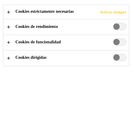
APLICA A LA VACANTE
Cookies estrictamente necesarias
Activas siempre
COMPARTIR
Cookies de rendimiento
Cookies de funcionalidad
Cookies dirigidas
Somos Sika
...
Area Sales Engineer - New Capital