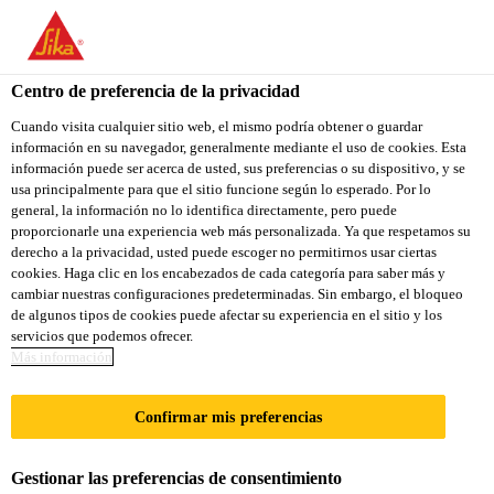
Centro de preferencia de la privacidad
Cuando visita cualquier sitio web, el mismo podría obtener o guardar
información en su navegador, generalmente mediante el uso de cookies. Esta
SALES ENGINEER
información puede ser acerca de usted, sus preferencias o su dispositivo, y se
usa principalmente para que el sitio funcione según lo esperado. Por lo
general, la información no lo identifica directamente, pero puede
proporcionarle una experiencia web más personalizada. Ya que respetamos su
derecho a la privacidad, usted puede escoger no permitirnos usar ciertas
A tiempo completo
cookies. Haga clic en los encabezados de cada categoría para saber más y
Ventas
cambiar nuestras configuraciones predeterminadas. Sin embargo, el bloqueo
de algunos tipos de cookies puede afectar su experiencia en el sitio y los
Basrah, Basra Governorate, Iraq
servicios que podemos ofrecer.
Más información
APLICA A LA VACANTE
Confirmar mis preferencias
COMPARTIR
Gestionar las preferencias de consentimiento