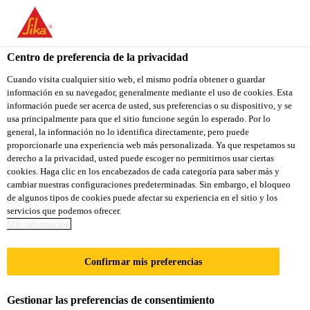
Centro de preferencia de la privacidad
Cuando visita cualquier sitio web, el mismo podría obtener o guardar
información en su navegador, generalmente mediante el uso de cookies. Esta
QUALITY ASSURANCE
información puede ser acerca de usted, sus preferencias o su dispositivo, y se
usa principalmente para que el sitio funcione según lo esperado. Por lo
general, la información no lo identifica directamente, pero puede
SPECIALIST
proporcionarle una experiencia web más personalizada. Ya que respetamos su
derecho a la privacidad, usted puede escoger no permitirnos usar ciertas
cookies. Haga clic en los encabezados de cada categoría para saber más y
cambiar nuestras configuraciones predeterminadas. Sin embargo, el bloqueo
A tiempo completo
de algunos tipos de cookies puede afectar su experiencia en el sitio y los
servicios que podemos ofrecer.
Ventas
Más información
Taguig, Metro Manila, Philippines
Confirmar mis preferencias
APLICA A LA VACANTE
Gestionar las preferencias de consentimiento