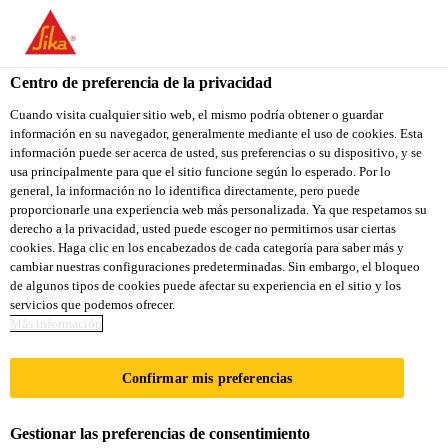
You are accessing "Sika Colombia", it seems you are accessing it
from "Estados Unidos". We have a dedicated website for your
country.
Centro de preferencia de la privacidad
Construcción
...
Imprimante Epoxico Fosfato
TO
Cuando visita cualquier sitio web, el mismo podría obtener o guardar
STAY ON THE SIKA
SELECT A
información en su navegador, generalmente mediante el uso de cookies. Esta
SIKA
COLOMBIA WEBSITE
COUNTRY
información puede ser acerca de usted, sus preferencias o su dispositivo, y se
USA
usa principalmente para que el sitio funcione según lo esperado. Por lo
general, la información no lo identifica directamente, pero puede
proporcionarle una experiencia web más personalizada. Ya que respetamos su
Imprimante
Sika Colombia
derecho a la privacidad, usted puede escoger no permitirnos usar ciertas
cookies. Haga clic en los encabezados de cada categoría para saber más y
cambiar nuestras configuraciones predeterminadas. Sin embargo, el bloqueo
Epoxico Fosfato
de algunos tipos de cookies puede afectar su experiencia en el sitio y los
servicios que podemos ofrecer.
Más información
Imprimante Epóxico con base en resinas
epóxicas y endurecedor poliamida
Confirmar mis preferencias
Imprimante Epoxico Fosfato
es un recubrimiento
Gestionar las preferencias de consentimiento
polimérico de dos componentes, con base en resinas