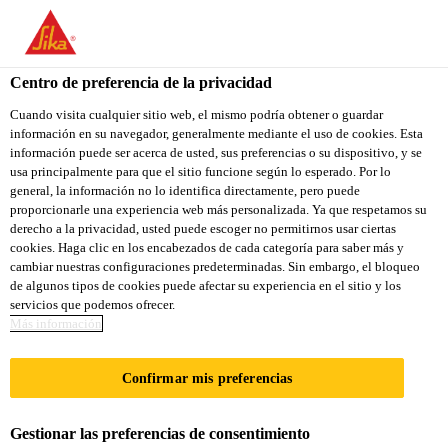
You are accessing "Sika Colombia", it seems you are accessing it
from "Estados Unidos". We have a dedicated website for your
country.
Centro de preferencia de la privacidad
TO
Cuando visita cualquier sitio web, el mismo podría obtener o guardar
STAY ON THE SIKA
SELECT A
información en su navegador, generalmente mediante el uso de cookies. Esta
SIKA
COLOMBIA WEBSITE
COUNTRY
información puede ser acerca de usted, sus preferencias o su dispositivo, y se
USA
usa principalmente para que el sitio funcione según lo esperado. Por lo
general, la información no lo identifica directamente, pero puede
proporcionarle una experiencia web más personalizada. Ya que respetamos su
Sika Colombia
derecho a la privacidad, usted puede escoger no permitirnos usar ciertas
cookies. Haga clic en los encabezados de cada categoría para saber más y
cambiar nuestras configuraciones predeterminadas. Sin embargo, el bloqueo
de algunos tipos de cookies puede afectar su experiencia en el sitio y los
servicios que podemos ofrecer.
ACERO AL
Más información
CARBONO
Confirmar mis preferencias
Gestionar las preferencias de consentimiento