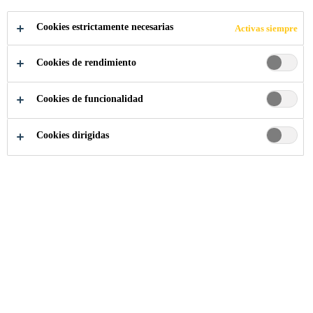
Cookies estrictamente necesarias
Activas siempre
Construcción
...
Acero Al Carbono
Cookies de rendimiento
Cookies de funcionalidad
Cookies dirigidas
SikaCor®-90 Autoimprimante HS
RECUBRIMIENTO EPOXI - AMINA PARA INTERIOR Y
EXTERIOR DE TANQUES, EXTERIOR DE
ESTRUCTURAS Y TUBERIAS METALICAS
Autoimprimante Sintético