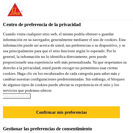
You are accessing "Sika Colombia", it seems you are accessing it
from "Estados Unidos". We have a dedicated website for your
country.
Centro de preferencia de la privacidad
Construcción
...
Barrera Epoxica
TO
Cuando visita cualquier sitio web, el mismo podría obtener o guardar
STAY ON THE SIKA
SELECT A
información en su navegador, generalmente mediante el uso de cookies. Esta
SIKA
COLOMBIA WEBSITE
COUNTRY
información puede ser acerca de usted, sus preferencias o su dispositivo, y se
USA
usa principalmente para que el sitio funcione según lo esperado. Por lo
general, la información no lo identifica directamente, pero puede
proporcionarle una experiencia web más personalizada. Ya que respetamos su
Barrera Epoxica
Sika Colombia
derecho a la privacidad, usted puede escoger no permitirnos usar ciertas
cookies. Haga clic en los encabezados de cada categoría para saber más y
cambiar nuestras configuraciones predeterminadas. Sin embargo, el bloqueo
Recubrimiento epóxico de dos
de algunos tipos de cookies puede afectar su experiencia en el sitio y los
servicios que podemos ofrecer.
componentes con curador tipo poliamida,
Más información
utilizado como capa de “Barrera”
Confirmar mis preferencias
Recubrimiento polimérico, epóxico de dos
componentes, semibrillante, con curador tipo
Gestionar las preferencias de consentimiento
poliamida, para protección de estructuras metálicas,