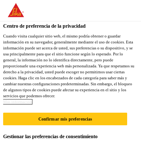
You are accessing "Sika Colombia", it seems you are accessing it
from "Estados Unidos". We have a dedicated website for your
country.
Centro de preferencia de la privacidad
TO
Cuando visita cualquier sitio web, el mismo podría obtener o guardar
STAY ON THE SIKA
SELECT A
información en su navegador, generalmente mediante el uso de cookies. Esta
SIKA
COLOMBIA WEBSITE
COUNTRY
información puede ser acerca de usted, sus preferencias o su dispositivo, y se
USA
usa principalmente para que el sitio funcione según lo esperado. Por lo
general, la información no lo identifica directamente, pero puede
proporcionarle una experiencia web más personalizada. Ya que respetamos su
Sika Colombia
derecho a la privacidad, usted puede escoger no permitirnos usar ciertas
cookies. Haga clic en los encabezados de cada categoría para saber más y
cambiar nuestras configuraciones predeterminadas. Sin embargo, el bloqueo
de algunos tipos de cookies puede afectar su experiencia en el sitio y los
servicios que podemos ofrecer.
SUMINISTRO DE
Más información
ENERGÍA
Confirmar mis preferencias
Gestionar las preferencias de consentimiento