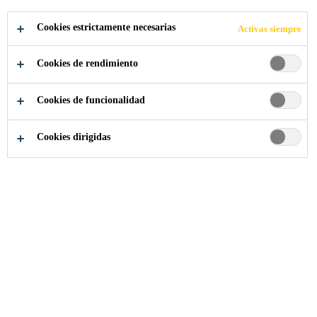
Cookies estrictamente necesarias
Activas siempre
Construcción
...
Suministro de energía
Cookies de rendimiento
Cookies de funcionalidad
Encuentre aquí nuestras soluciones para
Cookies dirigidas
suministro de energía.
Energía eólica