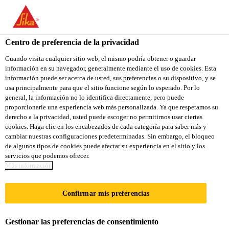
You are accessing "Sika Colombia", it seems you are accessing it
from "Estados Unidos". We have a dedicated website for your
country.
Centro de preferencia de la privacidad
TO
Cuando visita cualquier sitio web, el mismo podría obtener o guardar
STAY ON THE SIKA
SELECT A
información en su navegador, generalmente mediante el uso de cookies. Esta
SIKA
COLOMBIA WEBSITE
COUNTRY
información puede ser acerca de usted, sus preferencias o su dispositivo, y se
USA
usa principalmente para que el sitio funcione según lo esperado. Por lo
general, la información no lo identifica directamente, pero puede
proporcionarle una experiencia web más personalizada. Ya que respetamos su
Sika Colombia
derecho a la privacidad, usted puede escoger no permitirnos usar ciertas
cookies. Haga clic en los encabezados de cada categoría para saber más y
cambiar nuestras configuraciones predeterminadas. Sin embargo, el bloqueo
de algunos tipos de cookies puede afectar su experiencia en el sitio y los
servicios que podemos ofrecer.
ONE MARINA
Más información
BOULEVARD
Confirmar mis preferencias
Gestionar las preferencias de consentimiento