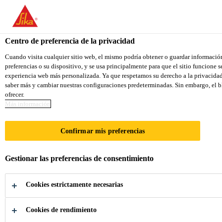
You are accessing "Sika Colombia", it seems you are accessing it f
TO SIKA USA
STAY ON THE SIKA COLOMBIA 
Centro de preferencia de la privacidad
Cuando visita cualquier sitio web, el mismo podría obtener o guardar informació
preferencias o su dispositivo, y se usa principalmente para que el sitio funcione 
Sika Colombia
experiencia web más personalizada. Ya que respetamos su derecho a la privacidad,
saber más y cambiar nuestras configuraciones predeterminadas. Sin embargo, el bl
ofrecer.
Más información
SELLADO DE
Confirmar mis preferencias
CLIMA
Gestionar las preferencias de consentimiento
Cookies estrictamente necesarias
Cookies de rendimiento