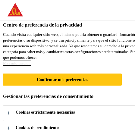
You are accessing "Sika Colombia", it seems you are accessing it f
TO SIKA USA
STAY ON THE SIKA COLOMBIA 
Centro de preferencia de la privacidad
Cuando visita cualquier sitio web, el mismo podría obtener o guardar informació
preferencias o su dispositivo, y se usa principalmente para que el sitio funcione 
Sika Colombia
una experiencia web más personalizada. Ya que respetamos su derecho a la privac
categoría para saber más y cambiar nuestras configuraciones predeterminadas. Sin 
que podemos ofrecer.
Más información
ADHESIVOS,
Confirmar mis preferencias
MATERIAL
Gestionar las preferencias de consentimiento
ACÚSTICO Y
Cookies estrictamente necesarias
PRODUCTOS
Cookies de rendimiento