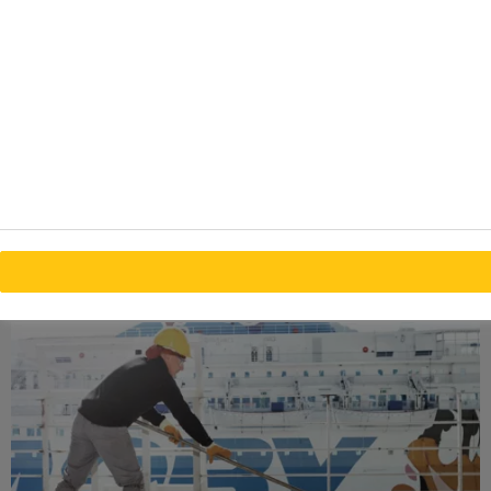
plataformas en alta mar.
Nuestras soluciones de unión y sellado elástico están
diseñadas teniendo en cuenta el medio marino: resistencia
al agua, sol, productos químicos de limpieza y fatiga. Sika
ofrece una gama de productos para pisos, cada uno de los
cuales tiene un aspecto de nivelación y suavizado, así
como diversos grados de propiedades de reducción de
ruido y vibración, junto con el rendimiento frente al fuego
para cumplir con los requisitos de los propietarios de
barcos y organismos reguladores.