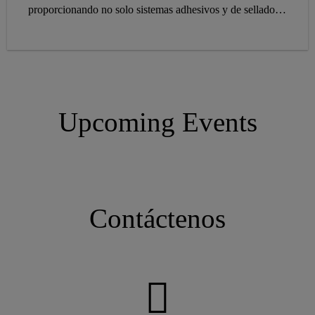
proporcionando no solo sistemas adhesivos y de sellado,
sino también una gama de sistemas acústicos y de pisos
para la industria de la construcción naval. Sika está
representada con sus propias filiales en todos los países de
construcción naval, lo que garantiza el manejo de pedidos,
entrega, desarrollo de aplicaciones, soporte técnico y
comercial de primera clase, donde sea que operen nuestros
Upcoming Events
clientes.
Contáctenos