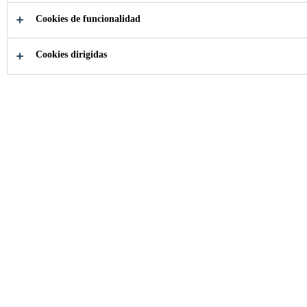
PARA PISOS
Cookies de funcionalidad
PARA LA
Cookies dirigidas
INDUSTRIA
NAVAL
Adhesives, Acoustic Material and Flooring
Products for the Naval Industry
¿Cómo podemos
ayudarle?