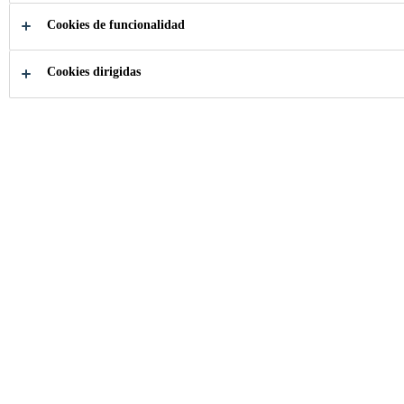
Cookies de funcionalidad
¿Cómo podemos
Cookies dirigidas
ayudarle?
Nuestras
Revisa tus 
Soluciones
de datos
Industria
Transporte