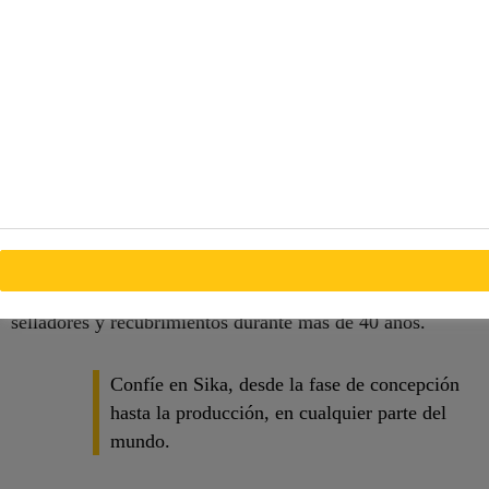
del transporte en todo el mundo a aumentar la producción
y reducir el costo de producción.
La red global de expertos de Sika lo ayuda a integrar la
unión adhesiva en lugar de las técnicas de unión
mecánica, así como a optimizar su producción.
Nuestros laboratorios locales verifican el rendimiento del
sistema en sustratos individuales y proporcionan datos de
materiales para la ingeniería de nuevos diseños y
vehículos. Sika ha apoyado a los clientes de transporte con
tecnologías eficientes e innovadoras de adhesivos,
selladores y recubrimientos durante más de 40 años.
Confíe en Sika, desde la fase de concepción
hasta la producción, en cualquier parte del
mundo.