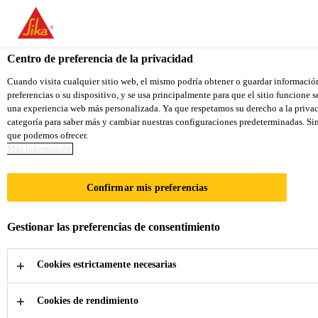
You are accessing "Sika Colombia", it seems you are accessing it f
TO SIKA USA
STAY ON THE SIKA COLOMBIA 
Centro de preferencia de la privacidad
Cuando visita cualquier sitio web, el mismo podría obtener o guardar informació
preferencias o su dispositivo, y se usa principalmente para que el sitio funcione 
Sika Colombia
una experiencia web más personalizada. Ya que respetamos su derecho a la privac
categoría para saber más y cambiar nuestras configuraciones predeterminadas. Sin 
que podemos ofrecer.
Más información
TRANSPORTE
Confirmar mis preferencias
Adhesivos, selladores y piezas acústicas
Gestionar las preferencias de consentimiento
para la fabricación y reparación de
vehículos comerciales
Cookies estrictamente necesarias
Cookies de rendimiento