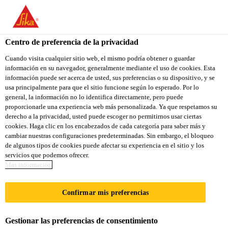
You are accessing "Sika Colombia", it seems you are accessing it
from "Estados Unidos". We have a dedicated website for your
country.
Centro de preferencia de la privacidad
TO
Cuando visita cualquier sitio web, el mismo podría obtener o guardar
STAY ON THE SIKA
SELECT A
información en su navegador, generalmente mediante el uso de cookies. Esta
SIKA
COLOMBIA WEBSITE
COUNTRY
información puede ser acerca de usted, sus preferencias o su dispositivo, y se
USA
usa principalmente para que el sitio funcione según lo esperado. Por lo
general, la información no lo identifica directamente, pero puede
proporcionarle una experiencia web más personalizada. Ya que respetamos su
Sika Colombia
derecho a la privacidad, usted puede escoger no permitirnos usar ciertas
cookies. Haga clic en los encabezados de cada categoría para saber más y
cambiar nuestras configuraciones predeterminadas. Sin embargo, el bloqueo
de algunos tipos de cookies puede afectar su experiencia en el sitio y los
servicios que podemos ofrecer.
EXCELENCIA EN
Más información
LA VINCULACIÓN:
Confirmar mis preferencias
SEGURIDAD
Gestionar las preferencias de consentimiento