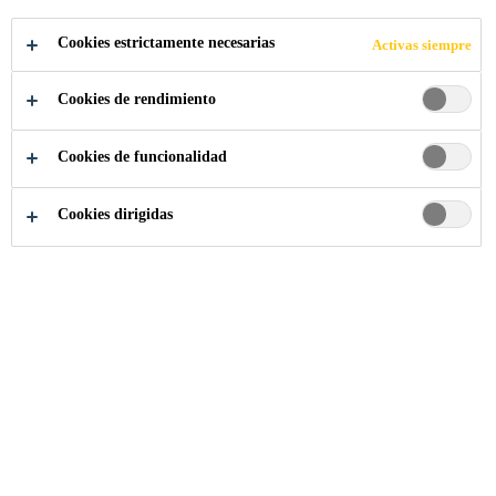
HASTA EL ÚLTIMO
Cookies estrictamente necesarias
Activas siempre
DETALLE
Cookies de rendimiento
Cookies de funcionalidad
Cookies dirigidas
Industria
...
Excelencia en la vinculación: seguridad hast
Excelencia en la
vinculación - Programa de