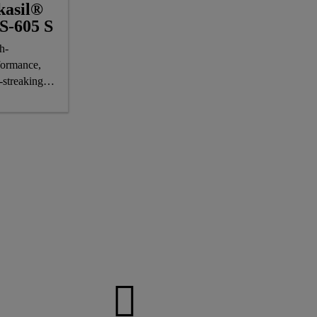
kasil®
-605 S
h-
formance,
-streaking
cone
therproofing
lant, CE-
ked