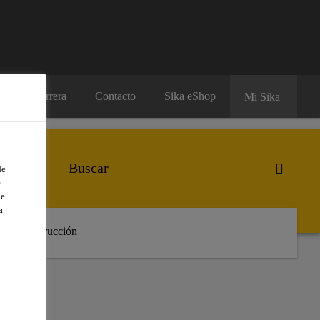
Carrera
Contacto
Sika eShop
Mi Sika
de
e
de
a
 de Construcción