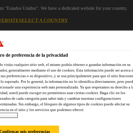
rom "Estados Unidos". We have a dedicated website for your country.
WEBSITE
SELECT A COUNTRY
Industry
ro de preferencia de la privacidad
 visita cualquier sitio web, el mismo podría obtener o guardar información en su
 de construcción
dor, generalmente mediante el uso de cookies. Esta información puede ser acerca 
 sus preferencias o su dispositivo, y se usa principalmente para que el sitio funcion
lo esperado. Por lo general, la información no lo identifica directamente, pero pue
cionarle una experiencia web más personalizada. Ya que respetamos su derecho a l
idad, usted puede escoger no permitirnos usar ciertas cookies. Haga clic en los
ones Destacadas
Referencias
Servicios
Sobre Componentes
zados de cada categoría para saber más y cambiar nuestras configuraciones
erminadas. Sin embargo, el bloqueo de algunos tipos de cookies puede afectar su
encia en el sitio y los servicios que podemos ofrecer.
nformación
OT-G
Confirmar mis preferencias