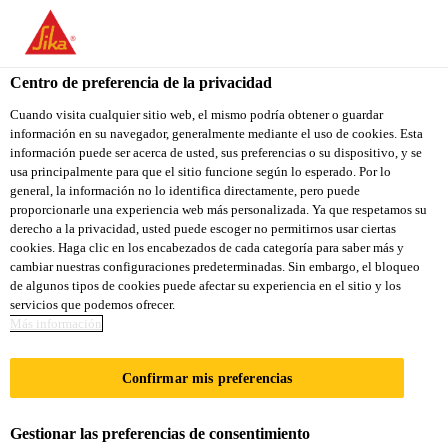
You are accessing "Sika Colombia", it seems you are accessing it
from "Estados Unidos". We have a dedicated website for your
country.
Centro de preferencia de la privacidad
Construcción
...
Sikaflex®-112 Crystal Clear
TO
Cuando visita cualquier sitio web, el mismo podría obtener o guardar
STAY ON THE SIKA
SELECT A
información en su navegador, generalmente mediante el uso de cookies. Esta
SIKA
COLOMBIA WEBSITE
COUNTRY
información puede ser acerca de usted, sus preferencias o su dispositivo, y se
USA
usa principalmente para que el sitio funcione según lo esperado. Por lo
general, la información no lo identifica directamente, pero puede
proporcionarle una experiencia web más personalizada. Ya que respetamos su
Sikaflex®-112
Sika Colombia
derecho a la privacidad, usted puede escoger no permitirnos usar ciertas
cookies. Haga clic en los encabezados de cada categoría para saber más y
cambiar nuestras configuraciones predeterminadas. Sin embargo, el bloqueo
Crystal Clear
de algunos tipos de cookies puede afectar su experiencia en el sitio y los
servicios que podemos ofrecer.
Más información
Adhesivo y sellante transparente
Confirmar mis preferencias
Sikaflex®-112 Crystal Clear
es un adhesivo y
sellante multiproposito de un componente, con buen
agarre inicial que adhiere y pega a la mayoria de
Gestionar las preferencias de consentimiento