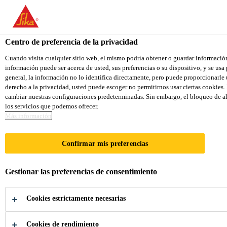
You are accessing "Sika Colombia", it seems you are accessing it f
your country.
Centro de preferencia de la privacidad
TO SIKA USA
STAY ON THE SIKA COLOMBIA 
Cuando visita cualquier sitio web, el mismo podría obtener o guardar informació
información puede ser acerca de usted, sus preferencias o su dispositivo, y se usa
general, la información no lo identifica directamente, pero puede proporcionarl
Sika Colombia
derecho a la privacidad, usted puede escoger no permitirnos usar ciertas cookies.
cambiar nuestras configuraciones predeterminadas. Sin embargo, el bloqueo de alg
los servicios que podemos ofrecer.
Más información
ENVOLVENTE
Confirmar mis preferencias
PROTECTORA
Gestionar las preferencias de consentimiento
Productos de calidad y soluciones
Cookies estrictamente necesarias
integrales para la protección y decoración
de toda la envolvente del edificio.
Cookies de rendimiento