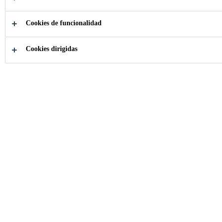
Cookies de funcionalidad
Cookies dirigidas
Construcción
Envolvente protectora
CONTACTENOS Y OBTENGA ASESORÍA
ESPECIALIZADA PARA SU PROYECTO
Descubra La Envolvente
Protectora del edificio con
Sika