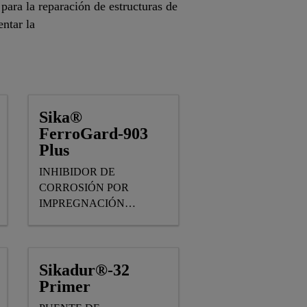
ara la reparación de estructuras de
ntar la
Sika®
FerroGard-903
Plus
INHIBIDOR DE
CORROSIÓN POR
IMPREGNACIÓN
(FORMULACIÓN
MEJORADA)
Sikadur®-32
Primer