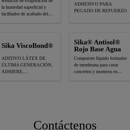
Reductor de evaporación de
ADHESIVO PARA
la humedad superficial y
PEGADO DE REFUERZO
facilitador de acabado del
concreto o mortero
Sika® Antisol®
Sika ViscoBond®
Rojo Base Agua
ADITIVO LÁTEX DE
Compuesto líquido formador
ÚLTIMA GENERACIÓN,
de membrana para curar
ADHIERE,
concretos y morteros en
IMPERMEABILIZA,PLASTIFICA
condiciones ambientales
Y MEJORA
extremas
RESISTENCIAS DE
MORTEROS Y
CONCRETOS.
Contáctenos