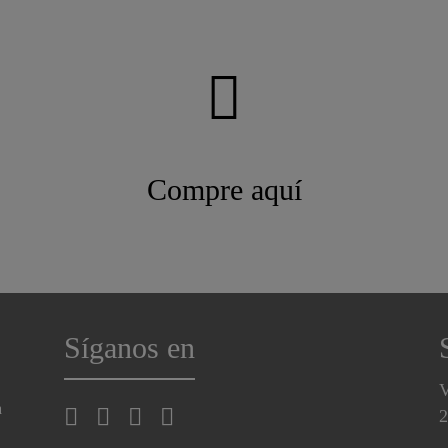
Compre aquí
Síganos en
V
a
2