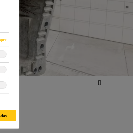
mpre
odas