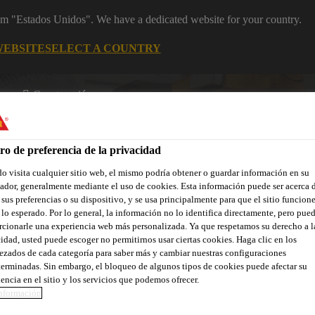
rom "Estados Unidos". We have a dedicated website for your country.
WEBSITE
SELECT A COUNTRY
Construcción
ro de preferencia de la privacidad
 visita cualquier sitio web, el mismo podría obtener o guardar información en su
dor, generalmente mediante el uso de cookies. Esta información puede ser acerca 
 sus preferencias o su dispositivo, y se usa principalmente para que el sitio funcion
lo esperado. Por lo general, la información no lo identifica directamente, pero pue
cionarle una experiencia web más personalizada. Ya que respetamos su derecho a l
Contáctenos
idad, usted puede escoger no permitirnos usar ciertas cookies. Haga clic en los
zados de cada categoría para saber más y cambiar nuestras configuraciones
erminadas. Sin embargo, el bloqueo de algunos tipos de cookies puede afectar su
encia en el sitio y los servicios que podemos ofrecer.
nformación