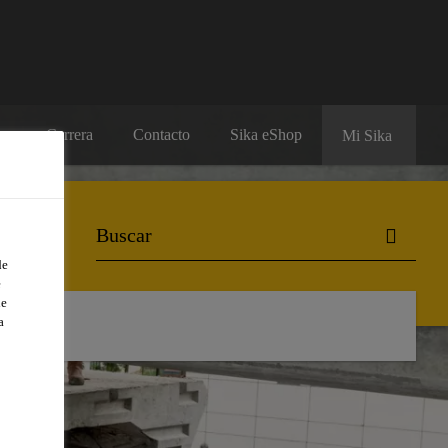
Carrera
Contacto
Sika eShop
Mi Sika
de
e
de
a