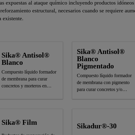
s expuestas al ataque químico incluyendo productos idóneos p
eforzamiento estructural, necesarios cuando se requiere aume
 existente.
Sika® Antisol®
Sika® Antisol®
Blanco
Blanco
Pigmentado
Compuesto líquido formador
Compuesto líquido formador
de membrana para curar
de membrana con pigmento
concretos y morteros en
para curar concretos y/o
ambiente normal
morteros
Sika® Film
Sikadur®-30