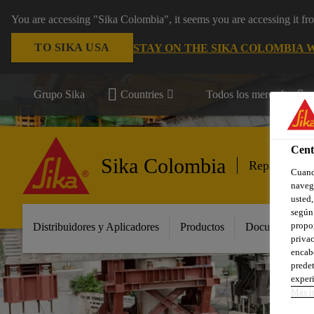
You are accessing "Sika Colombia", it seems you are accessing it f
TO SIKA USA
STAY ON THE SIKA COLOMBIA 
Grupo Sika
Countries
Todos los mercados
Cent
Sika Colombia
Reparación
Cuando
navega
usted,
según 
propor
Distribuidores y Aplicadores
Productos
Documentos
privac
encabe
predet
experi
Más i