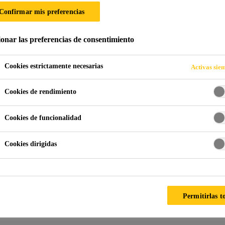
Confirmar mis preferencias
DEL CONCRETO
ionar las preferencias de consentimiento
Cookies estrictamente necesarias
Activas sie
Cookies de rendimiento
Cookies de funcionalidad
eto
Protección del concreto
Cookies dirigidas
ciones para la protección del concreto.
Permitirlas t