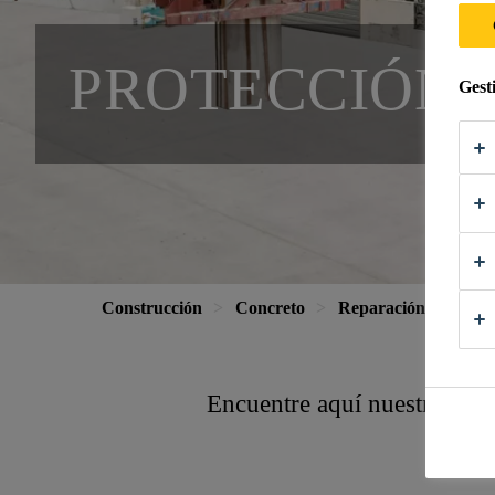
PROTECCIÓN 
Gest
Construcción
Concreto
Reparación de concr
Encuentre aquí nuestras solu