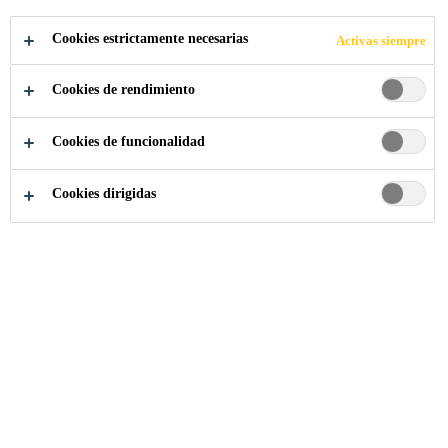
ENTOS
Cookies estrictamente necesarias
Activas siempre
Cookies de rendimiento
Cookies de funcionalidad
Construcción
Pisos
Industria de bebidas/alimentos
Cookies dirigidas
Encuentre aquí nuestras soluciones para pisos
de la industria de bebidas y alimentos.
INDUSTRIA DE BEBIDAS/ALIMENTOS
Los pisos de hospitales, laboratorios, industrias de