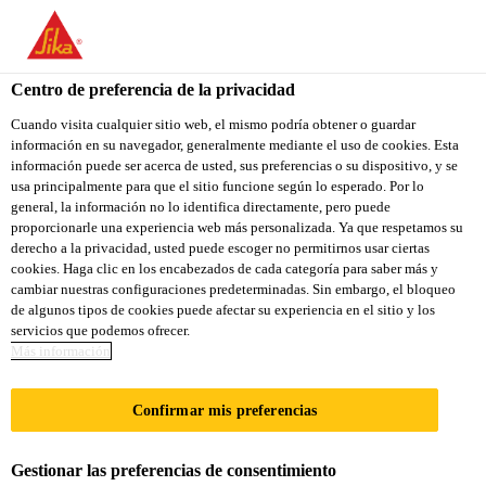
You are accessing "Sika Colombia", it seems you are accessing it
from "Estados Unidos". We have a dedicated website for your
country.
Centro de preferencia de la privacidad
TO
Cuando visita cualquier sitio web, el mismo podría obtener o guardar
STAY ON THE SIKA
SELECT A
información en su navegador, generalmente mediante el uso de cookies. Esta
SIKA
COLOMBIA WEBSITE
COUNTRY
información puede ser acerca de usted, sus preferencias o su dispositivo, y se
USA
usa principalmente para que el sitio funcione según lo esperado. Por lo
general, la información no lo identifica directamente, pero puede
proporcionarle una experiencia web más personalizada. Ya que respetamos su
Sika Colombia
derecho a la privacidad, usted puede escoger no permitirnos usar ciertas
cookies. Haga clic en los encabezados de cada categoría para saber más y
cambiar nuestras configuraciones predeterminadas. Sin embargo, el bloqueo
de algunos tipos de cookies puede afectar su experiencia en el sitio y los
servicios que podemos ofrecer.
Más información
INDUSTRIA DE
Confirmar mis preferencias
BEBIDAS/ALIM
Gestionar las preferencias de consentimiento