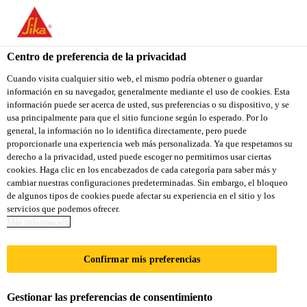
You are accessing "Sika Colombia", it seems you are accessing it
from "Estados Unidos". We have a dedicated website for your
country.
Centro de preferencia de la privacidad
TO
Cuando visita cualquier sitio web, el mismo podría obtener o guardar
STAY ON THE SIKA
SELECT A
información en su navegador, generalmente mediante el uso de cookies. Esta
SIKA
COLOMBIA WEBSITE
COUNTRY
información puede ser acerca de usted, sus preferencias o su dispositivo, y se
USA
usa principalmente para que el sitio funcione según lo esperado. Por lo
general, la información no lo identifica directamente, pero puede
proporcionarle una experiencia web más personalizada. Ya que respetamos su
Sika Colombia
derecho a la privacidad, usted puede escoger no permitirnos usar ciertas
cookies. Haga clic en los encabezados de cada categoría para saber más y
cambiar nuestras configuraciones predeterminadas. Sin embargo, el bloqueo
de algunos tipos de cookies puede afectar su experiencia en el sitio y los
servicios que podemos ofrecer.
SELLOS
Más información
RETARDANTES AL
Confirmar mis preferencias
FUEGO
Gestionar las preferencias de consentimiento