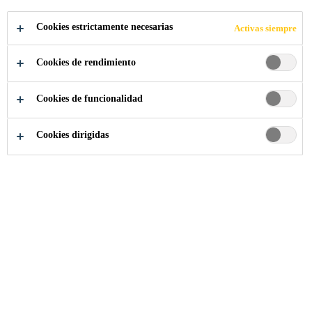
Cookies estrictamente necesarias
Activas siempre
Cookies de rendimiento
Construcción
Fachadas
Sellos retardantes al fuego
Cookies de funcionalidad
Cookies dirigidas
Encuentre aquí nuestras soluciones de sellos
retardantes al fuego.
Sikasil®-670 Fire
SELLADOR RETARDANTE AL FUEGO