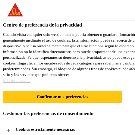
You are accessing "Sika Colombia", it seems you are accessing it f
We have a dedicated website for your country.
Centro de preferencia de la privacidad
TO SIKA
STAY ON THE SIKA COLOMBIA
USA
WEBSITE
Cuando visita cualquier sitio web, el mismo podría obtener o guardar informació
generalmente mediante el uso de cookies. Esta información puede ser acerca de us
dispositivo, y se usa principalmente para que el sitio funcione según lo esperado. 
información no lo identifica directamente, pero puede proporcionarle una exper
Sika Colombia
personalizada. Ya que respetamos su derecho a la privacidad, usted puede escoger
cookies. Haga clic en los encabezados de cada categoría para saber más y cambia
predeterminadas. Sin embargo, el bloqueo de algunos tipos de cookies puede afec
sitio y los servicios que podemos ofrecer.
Más información
REVESTIMIENT
Confirmar mis preferencias
OS DE
Gestionar las preferencias de consentimiento
TANQUES Y
Cookies estrictamente necesarias