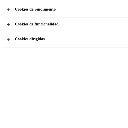
PISCINAS
Cookies de rendimiento
Cookies de funcionalidad
Cookies dirigidas
Construcción
...
Revestimientos de Tanques y piscinas
Sistemas impermeables desde obra nueva o
mantenimiento de su piscina.
CONTACTENOS Y OBTENGA ASESORÍA
ESPECIALIZADA PARA SU PROYECTO