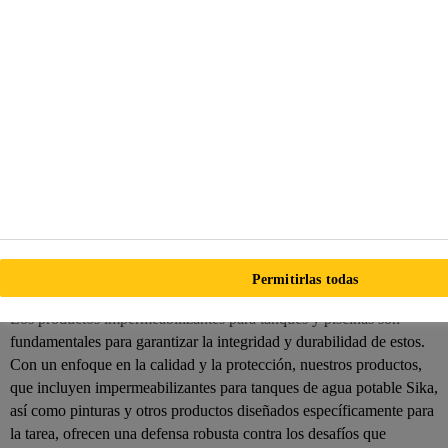
Soluciones de
impermeabilizantes para
tanques y piscinas Sika
Conozca como utilizar
impermeabilizante para
cimentaciones
Permitirlas todas
Los productos impermeabilizantes para tanques y piscinas son
fundamentales para garantizar la integridad y durabilidad de estos.
Con un enfoque en la calidad y la protección, nuestros productos,
que incluyen impermeabilizantes para tanques de agua potable Sika,
así como pinturas y otros productos diseñados específicamente para
la tarea, ofrecen una defensa robusta contra los desafíos que