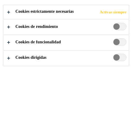
Cookies estrictamente necesarias
Activas siempre
Cookies de rendimiento
Construcción
...
Concretos Especiales
Cookies de funcionalidad
Cookies dirigidas
Encuentre aquí nuestras soluciones para
concretos especiales.
En los últimos años la palabra durabilidad define
exigencias que se requieren del concreto como material
resistente a los ataques exógenos del medio ambiente,
material que debe brindar mayor tiempo de servicio para