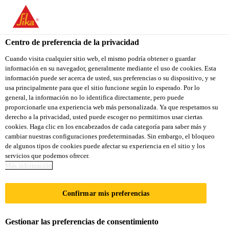
You are accessing "Sika Colombia", it seems you are accessing it
from "Estados Unidos". We have a dedicated website for your
country.
Centro de preferencia de la privacidad
TO
Cuando visita cualquier sitio web, el mismo podría obtener o guardar
STAY ON THE SIKA
SELECT A
información en su navegador, generalmente mediante el uso de cookies. Esta
SIKA
COLOMBIA WEBSITE
COUNTRY
información puede ser acerca de usted, sus preferencias o su dispositivo, y se
USA
usa principalmente para que el sitio funcione según lo esperado. Por lo
general, la información no lo identifica directamente, pero puede
proporcionarle una experiencia web más personalizada. Ya que respetamos su
Sika Colombia
derecho a la privacidad, usted puede escoger no permitirnos usar ciertas
cookies. Haga clic en los encabezados de cada categoría para saber más y
cambiar nuestras configuraciones predeterminadas. Sin embargo, el bloqueo
de algunos tipos de cookies puede afectar su experiencia en el sitio y los
servicios que podemos ofrecer.
Más información
CONCRETOS
Confirmar mis preferencias
ESPECIALES
Gestionar las preferencias de consentimiento