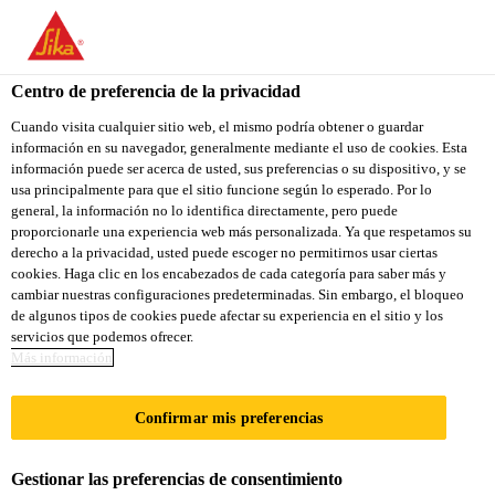
You are accessing "Sika Colombia", it seems you are accessing it
from "Estados Unidos". We have a dedicated website for your
country.
Centro de preferencia de la privacidad
Construcción
...
Sikaflex®-117 Metal Force
TO
Cuando visita cualquier sitio web, el mismo podría obtener o guardar
STAY ON THE SIKA
SELECT A
información en su navegador, generalmente mediante el uso de cookies. Esta
SIKA
COLOMBIA WEBSITE
COUNTRY
información puede ser acerca de usted, sus preferencias o su dispositivo, y se
USA
usa principalmente para que el sitio funcione según lo esperado. Por lo
general, la información no lo identifica directamente, pero puede
proporcionarle una experiencia web más personalizada. Ya que respetamos su
Sikaflex®-117
Sika Colombia
derecho a la privacidad, usted puede escoger no permitirnos usar ciertas
cookies. Haga clic en los encabezados de cada categoría para saber más y
cambiar nuestras configuraciones predeterminadas. Sin embargo, el bloqueo
Metal Force
de algunos tipos de cookies puede afectar su experiencia en el sitio y los
servicios que podemos ofrecer.
Más información
Adhesivo de construcción para el pegado
de metales
Confirmar mis preferencias
Sikaflex®-117 Metal Force es un adhesivo de
Gestionar las preferencias de consentimiento
construcción monocomponente especialmente