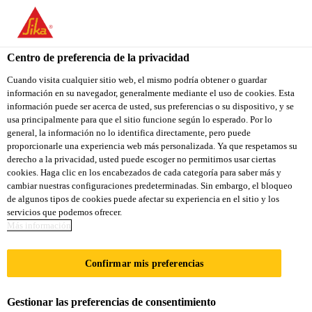
You are accessing "Sika Colombia", it seems you are accessing it
from "Estados Unidos". We have a dedicated website for your
country.
Centro de preferencia de la privacidad
TO
Cuando visita cualquier sitio web, el mismo podría obtener o guardar
STAY ON THE SIKA
SELECT A
información en su navegador, generalmente mediante el uso de cookies. Esta
SIKA
COLOMBIA WEBSITE
COUNTRY
información puede ser acerca de usted, sus preferencias o su dispositivo, y se
USA
usa principalmente para que el sitio funcione según lo esperado. Por lo
general, la información no lo identifica directamente, pero puede
proporcionarle una experiencia web más personalizada. Ya que respetamos su
Sika Colombia
derecho a la privacidad, usted puede escoger no permitirnos usar ciertas
cookies. Haga clic en los encabezados de cada categoría para saber más y
cambiar nuestras configuraciones predeterminadas. Sin embargo, el bloqueo
de algunos tipos de cookies puede afectar su experiencia en el sitio y los
servicios que podemos ofrecer.
CALIFORNIA
Más información
ACADEMY OF
Confirmar mis preferencias
SCIENCE
Gestionar las preferencias de consentimiento