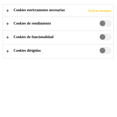
Cookies estrictamente necesarias
Activas siempre
Cookies de rendimiento
Sika Colombia
El Puente de rialto
Cookies de funcionalidad
Cookies dirigidas
2017
VENICE, ITALY
Diseñado por Antonio da Ponte y
completado después de tres años en
1591, el Puente Rialto es uno de los
puentes más conocidos del mundo y
es sin duda el puente más famoso de