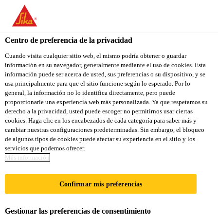
You are accessing "Sika Colombia", it seems you are accessing it
from "Estados Unidos". We have a dedicated website for your
country.
Centro de preferencia de la privacidad
TO
Cuando visita cualquier sitio web, el mismo podría obtener o guardar
STAY ON THE SIKA
SELECT A
información en su navegador, generalmente mediante el uso de cookies. Esta
SIKA
COLOMBIA WEBSITE
COUNTRY
información puede ser acerca de usted, sus preferencias o su dispositivo, y se
USA
usa principalmente para que el sitio funcione según lo esperado. Por lo
general, la información no lo identifica directamente, pero puede
proporcionarle una experiencia web más personalizada. Ya que respetamos su
Sika Colombia
derecho a la privacidad, usted puede escoger no permitirnos usar ciertas
cookies. Haga clic en los encabezados de cada categoría para saber más y
cambiar nuestras configuraciones predeterminadas. Sin embargo, el bloqueo
de algunos tipos de cookies puede afectar su experiencia en el sitio y los
servicios que podemos ofrecer.
Más información
EL PUENTE DE
Confirmar mis preferencias
RIALTO
Gestionar las preferencias de consentimiento