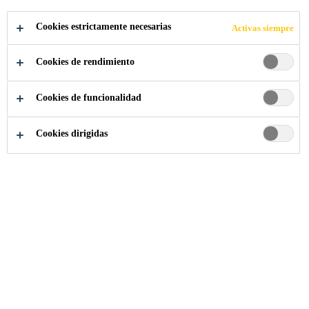
Cookies estrictamente necesarias
Activas siempre
Industria
Energías Renovables
Energía Solar
Cookies de rendimiento
Cookies de funcionalidad
Cookies dirigidas
Solar Solutions - Bonded
Mounting Technology
Brochure
PDF - 1 MB (EN)