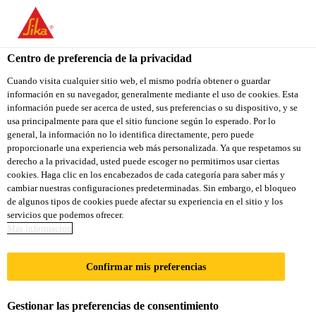
You are accessing "Sika Colombia", it seems you are accessing it
from "Estados Unidos". We have a dedicated website for your
country.
Centro de preferencia de la privacidad
TO
Cuando visita cualquier sitio web, el mismo podría obtener o guardar
STAY ON THE SIKA
SELECT A
información en su navegador, generalmente mediante el uso de cookies. Esta
SIKA
COLOMBIA WEBSITE
COUNTRY
información puede ser acerca de usted, sus preferencias o su dispositivo, y se
USA
usa principalmente para que el sitio funcione según lo esperado. Por lo
general, la información no lo identifica directamente, pero puede
proporcionarle una experiencia web más personalizada. Ya que respetamos su
Sika Colombia
derecho a la privacidad, usted puede escoger no permitirnos usar ciertas
cookies. Haga clic en los encabezados de cada categoría para saber más y
cambiar nuestras configuraciones predeterminadas. Sin embargo, el bloqueo
de algunos tipos de cookies puede afectar su experiencia en el sitio y los
servicios que podemos ofrecer.
DESCARGAR
Más información
DOCUMENTOS
Confirmar mis preferencias
Gestionar las preferencias de consentimiento