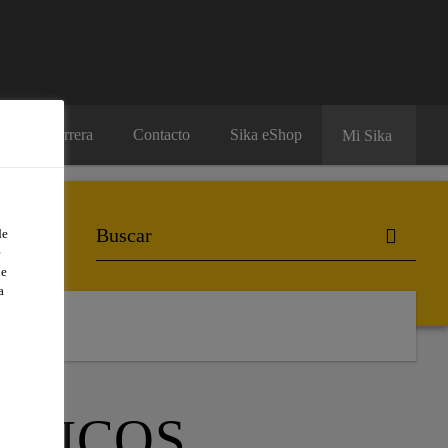
Carrera
Contacto
Sika eShop
Mi Sika
de
e
de
a
STICOS