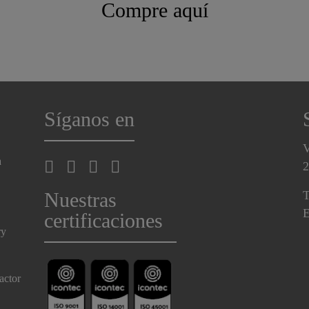
Compre aquí
Síganos en
V
a
2
Nuestras
T
E
certificaciones
ry
actor