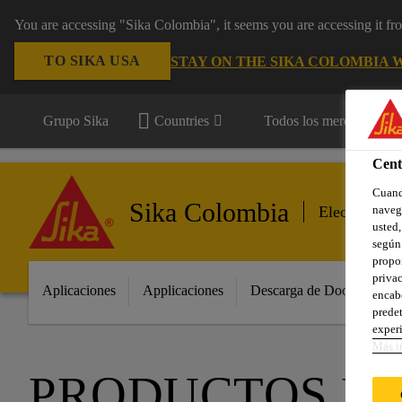
You are accessing "Sika Colombia", it seems you are accessing it f
TO SIKA USA
STAY ON THE SIKA COLOMBIA 
Grupo Sika
Countries
Todos los mercados
Cent
Cuando
Sika Colombia
navega
Electrodomé
usted,
según 
propor
privac
Aplicaciones
Applicaciones
Descarga de Documentos
encabe
predet
experi
Más i
PRODUCTOS D