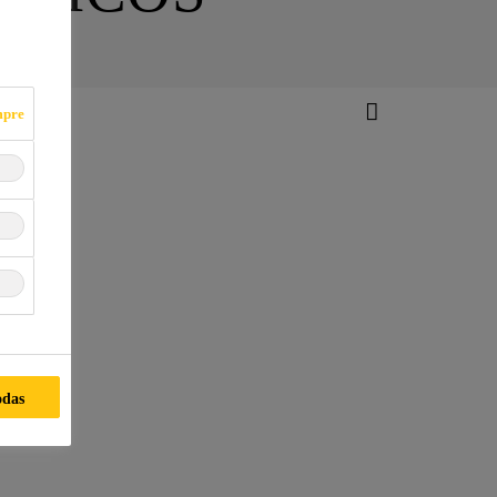
mpre
odas