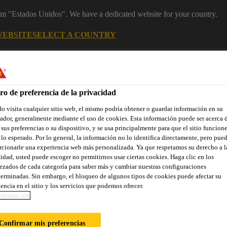
rom "Estados Unidos". We have a dedicated website for your country.
WEBSITE
SELECT A COUNTRY
Industry
ro de preferencia de la privacidad
 visita cualquier sitio web, el mismo podría obtener o guardar información en su
dor, generalmente mediante el uso de cookies. Esta información puede ser acerca 
sticos
 sus preferencias o su dispositivo, y se usa principalmente para que el sitio funcion
lo esperado. Por lo general, la información no lo identifica directamente, pero pue
cionarle una experiencia web más personalizada. Ya que respetamos su derecho a l
idad, usted puede escoger no permitirnos usar ciertas cookies. Haga clic en los
zados de cada categoría para saber más y cambiar nuestras configuraciones
erminadas. Sin embargo, el bloqueo de algunos tipos de cookies puede afectar su
encia en el sitio y los servicios que podemos ofrecer.
nformación
E ELECTRODOMÉ
Confirmar mis preferencias