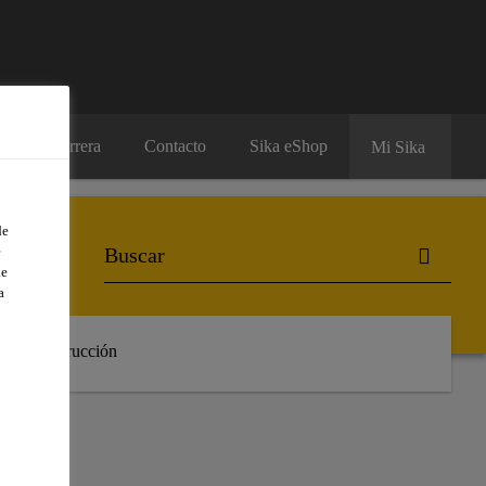
Carrera
Contacto
Sika eShop
Mi Sika
de
e
de
a
 de Construcción