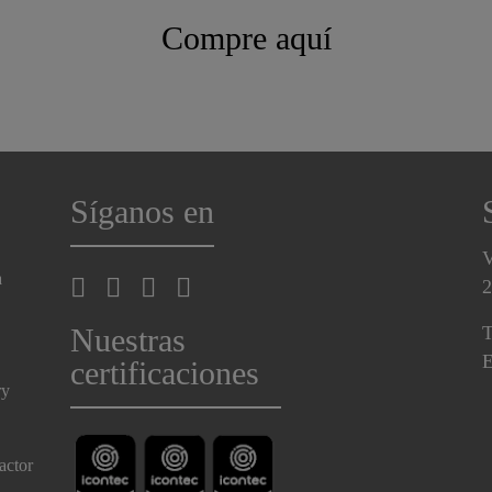
Compre aquí
Síganos en
V
a
2
Nuestras
T
E
certificaciones
ry
actor