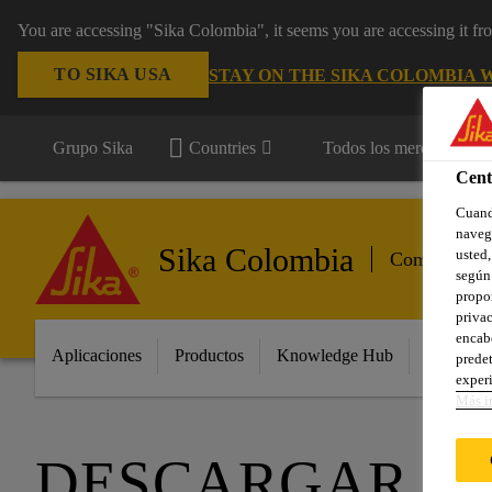
You are accessing "Sika Colombia", it seems you are accessing it f
TO SIKA USA
STAY ON THE SIKA COLOMBIA 
Grupo Sika
Countries
Todos los mercados
Cent
Cuando
navega
Sika Colombia
usted,
Componentes
según 
propor
privac
encabe
Aplicaciones
Productos
Knowledge Hub
Innovaci
predet
experi
Más i
DESCARGAR D