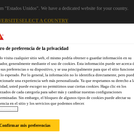
rom "Estados Unidos". We have a dedicated website for your country.
WEBSITE
SELECT A COUNTRY
Industry
ro de preferencia de la privacidad
 visita cualquier sitio web, el mismo podría obtener o guardar información en su
dor, generalmente mediante el uso de cookies. Esta información puede ser acerca 
 sus preferencias o su dispositivo, y se usa principalmente para que el sitio funcion
 de construcción
lo esperado. Por lo general, la información no lo identifica directamente, pero pue
cionarle una experiencia web más personalizada. Ya que respetamos su derecho a l
idad, usted puede escoger no permitirnos usar ciertas cookies. Haga clic en los
zados de cada categoría para saber más y cambiar nuestras configuraciones
ones Destacadas
Referencias
Servicios
Sobre Componentes
erminadas. Sin embargo, el bloqueo de algunos tipos de cookies puede afectar su
encia en el sitio y los servicios que podemos ofrecer.
nformación
OCUMENTOS
Confirmar mis preferencias