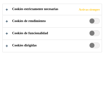
ESPUMA DE
Cookies estrictamente necesarias
Activas siempre
POLIURETANO EN
Cookies de rendimiento
BIELORRUSIA
Cookies de funcionalidad
Cookies dirigidas
Noticias Sika
...
Sika adquiere el fabricante de sistemas
13/03/2019
Sika acordó adquirir Belineco LLC, un
fabricante bielorruso de sistemas de espuma