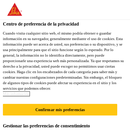
You are accessing "Sika Colombia", it seems you are accessing it
from "Estados Unidos". We have a dedicated website for your
country.
Centro de preferencia de la privacidad
TO
Cuando visita cualquier sitio web, el mismo podría obtener o guardar
STAY ON THE SIKA
SELECT A
información en su navegador, generalmente mediante el uso de cookies. Esta
SIKA
COLOMBIA WEBSITE
COUNTRY
información puede ser acerca de usted, sus preferencias o su dispositivo, y se
USA
usa principalmente para que el sitio funcione según lo esperado. Por lo
general, la información no lo identifica directamente, pero puede
proporcionarle una experiencia web más personalizada. Ya que respetamos su
Sika Colombia
derecho a la privacidad, usted puede escoger no permitirnos usar ciertas
cookies. Haga clic en los encabezados de cada categoría para saber más y
cambiar nuestras configuraciones predeterminadas. Sin embargo, el bloqueo
de algunos tipos de cookies puede afectar su experiencia en el sitio y los
servicios que podemos ofrecer.
SIKA ADQUIERE
Más información
EL FABRICANTE
Confirmar mis preferencias
DE SISTEMAS DE
Gestionar las preferencias de consentimiento