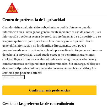
You are accessing "Sika Colombia", it seems you are accessing it
from "Estados Unidos". We have a dedicated website for your
country.
Centro de preferencia de la privacidad
TO
Cuando visita cualquier sitio web, el mismo podría obtener o guardar
STAY ON THE SIKA
SELECT A
información en su navegador, generalmente mediante el uso de cookies. Esta
SIKA
COLOMBIA WEBSITE
COUNTRY
información puede ser acerca de usted, sus preferencias o su dispositivo, y se
USA
usa principalmente para que el sitio funcione según lo esperado. Por lo
general, la información no lo identifica directamente, pero puede
proporcionarle una experiencia web más personalizada. Ya que respetamos su
Sika Colombia
derecho a la privacidad, usted puede escoger no permitirnos usar ciertas
cookies. Haga clic en los encabezados de cada categoría para saber más y
cambiar nuestras configuraciones predeterminadas. Sin embargo, el bloqueo
de algunos tipos de cookies puede afectar su experiencia en el sitio y los
servicios que podemos ofrecer.
SIKA HIZO UNA
Más información
OFERTA
Confirmar mis preferencias
VINCULANTE
Gestionar las preferencias de consentimiento