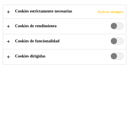
CARGUE DE
Cookies estrictamente necesarias
Activas siempre
CARBÓN
Cookies de rendimiento
Cookies de funcionalidad
Cookies dirigidas
Proyectos Referencia
...
Reparación Muelle de cargue 
2015
CERREJÓN - PUERTO BOLIVAR
DESCRIPCIÓN DEL PROYECTO
Cerrejón es un complejo de minería y transporte