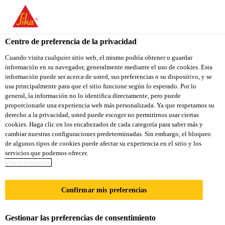
You are accessing "Sika Colombia", it seems you are accessing it
from "Estados Unidos". We have a dedicated website for your
country.
Centro de preferencia de la privacidad
TO
Cuando visita cualquier sitio web, el mismo podría obtener o guardar
STAY ON THE SIKA
SELECT A
información en su navegador, generalmente mediante el uso de cookies. Esta
SIKA
COLOMBIA WEBSITE
COUNTRY
información puede ser acerca de usted, sus preferencias o su dispositivo, y se
USA
usa principalmente para que el sitio funcione según lo esperado. Por lo
general, la información no lo identifica directamente, pero puede
proporcionarle una experiencia web más personalizada. Ya que respetamos su
Sika Colombia
derecho a la privacidad, usted puede escoger no permitirnos usar ciertas
cookies. Haga clic en los encabezados de cada categoría para saber más y
cambiar nuestras configuraciones predeterminadas. Sin embargo, el bloqueo
de algunos tipos de cookies puede afectar su experiencia en el sitio y los
servicios que podemos ofrecer.
Más información
REPARACIÓN
Confirmar mis preferencias
MUELLE DE
Gestionar las preferencias de consentimiento