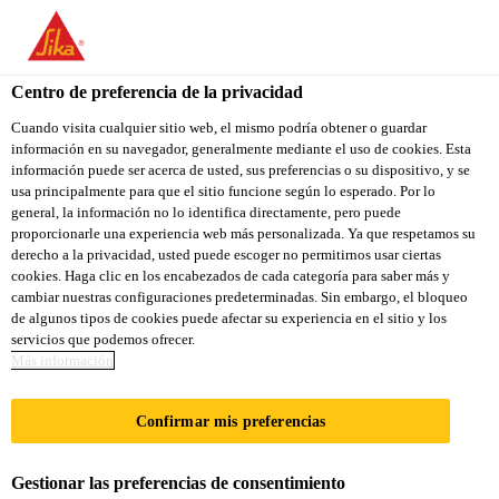
You are accessing "Sika Colombia", it seems you are accessing it
from "Estados Unidos". We have a dedicated website for your
country.
Centro de preferencia de la privacidad
TO
Cuando visita cualquier sitio web, el mismo podría obtener o guardar
STAY ON THE SIKA
SELECT A
información en su navegador, generalmente mediante el uso de cookies. Esta
SIKA
COLOMBIA WEBSITE
COUNTRY
información puede ser acerca de usted, sus preferencias o su dispositivo, y se
USA
usa principalmente para que el sitio funcione según lo esperado. Por lo
general, la información no lo identifica directamente, pero puede
proporcionarle una experiencia web más personalizada. Ya que respetamos su
Sika Colombia
derecho a la privacidad, usted puede escoger no permitirnos usar ciertas
cookies. Haga clic en los encabezados de cada categoría para saber más y
cambiar nuestras configuraciones predeterminadas. Sin embargo, el bloqueo
de algunos tipos de cookies puede afectar su experiencia en el sitio y los
servicios que podemos ofrecer.
Más información
PROTECCIÓN
Confirmar mis preferencias
ESTRUCTURA
Gestionar las preferencias de consentimiento