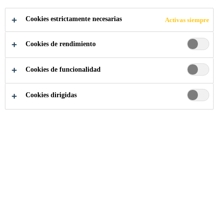
METÁLICA
Cookies estrictamente necesarias
Activas siempre
TABLESTACA
Cookies de rendimiento
Cookies de funcionalidad
Cookies dirigidas
Proyectos Referencia
...
Protección Estructura Metálica
2020
CALI
DESCRIPCIÓN DEL PROYECTO
Este proyecto fue diseñado para proteger la margen