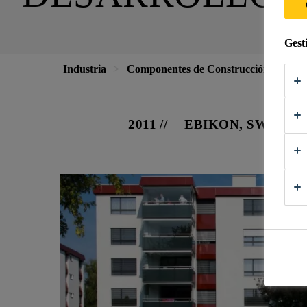
Gest
Industria
Componentes de Construcción
Ven
2011
EBIKON, SWITZE