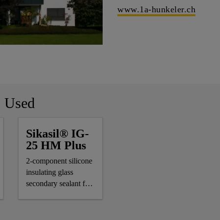
www.1a-hunkeler.ch
s Used
Sikasil® IG-
25 HM Plus
2-component silicone
insulating glass
secondary sealant for
air-/gas-filled IG units