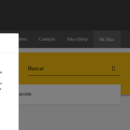
Carrera
Contacto
Sika eShop
Mi Sika
de
e
de
a
 de Construcción