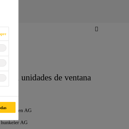
mpre
a con unidades de ventana
do
aluminio
odas
 Architekten AG
a hunkeler AG