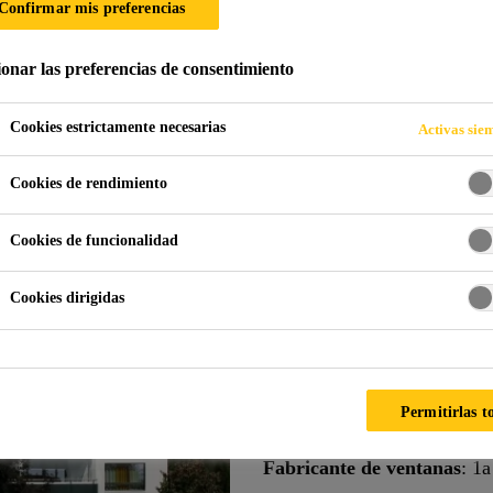
Confirmar mis preferencias
ionar las preferencias de consentimiento
tanas
Desarrollo residencial
Cookies estrictamente necesarias
Activas sie
Cookies de rendimiento
RLAND
Cookies de funcionalidad
Vivienda renovad
Cookies dirigidas
con marco delga
Tipo de ventana
: madera / 
Permitirlas t
Arquitecto
: Cerutti Partner
Fabricante de ventanas
: 1