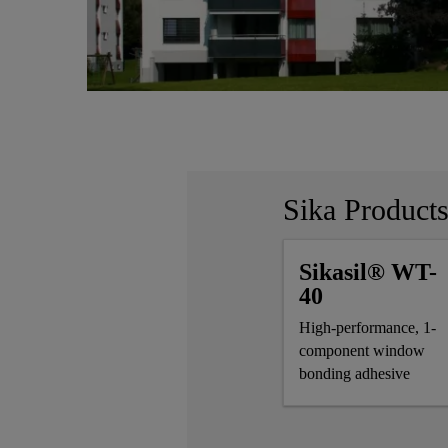
Sika Product
Sikasil® WT-
40
High-performance, 1-
component window
bonding adhesive