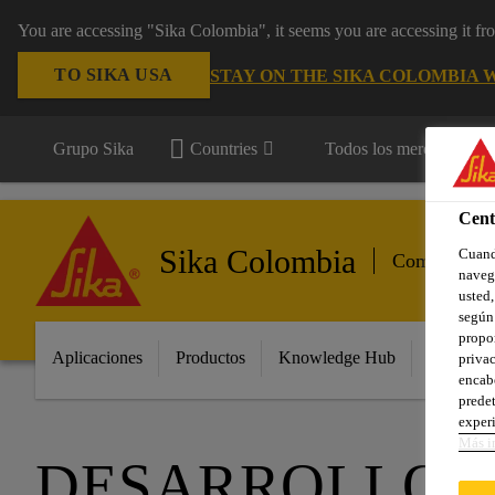
You are accessing "Sika Colombia", it seems you are accessing it f
TO SIKA USA
STAY ON THE SIKA COLOMBIA 
Grupo Sika
Countries
Todos los mercados
Cent
Sika Colombia
Cuando
Componentes
navega
usted,
según 
propor
Aplicaciones
Productos
Knowledge Hub
Innovaci
privac
encabe
predet
experi
Más i
DESARROLLO R