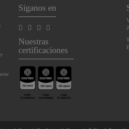
Síganos en
V
a
2
Nuestras
T
E
certificaciones
ry
actor