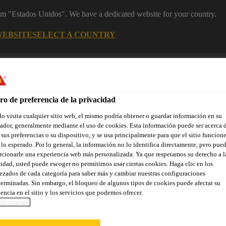
rom "Estados Unidos". We have a dedicated website for your country.
WEBSITE
SELECT A COUNTRY
Industry
ro de preferencia de la privacidad
 visita cualquier sitio web, el mismo podría obtener o guardar información en su
 de construcción
dor, generalmente mediante el uso de cookies. Esta información puede ser acerca 
 sus preferencias o su dispositivo, y se usa principalmente para que el sitio funcion
lo esperado. Por lo general, la información no lo identifica directamente, pero pue
cionarle una experiencia web más personalizada. Ya que respetamos su derecho a l
ones Destacadas
Referencias
Servicios
Sobre Componentes
idad, usted puede escoger no permitirnos usar ciertas cookies. Haga clic en los
zados de cada categoría para saber más y cambiar nuestras configuraciones
erminadas. Sin embargo, el bloqueo de algunos tipos de cookies puede afectar su
encia en el sitio y los servicios que podemos ofrecer.
nformación
ESIDENCIAL