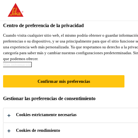
You are accessing "Sika Colombia", it seems you are accessing it f
TO SIKA USA
STAY ON THE SIKA COLOMBIA 
Centro de preferencia de la privacidad
Cuando visita cualquier sitio web, el mismo podría obtener o guardar informació
preferencias o su dispositivo, y se usa principalmente para que el sitio funcione 
Sika Colombia
una experiencia web más personalizada. Ya que respetamos su derecho a la privac
categoría para saber más y cambiar nuestras configuraciones predeterminadas. Sin 
que podemos ofrecer.
Más información
VENTANAS
Confirmar mis preferencias
Adhesivos y selladores para la producción
Gestionar las preferencias de consentimiento
de ventanas
Cookies estrictamente necesarias
Cookies de rendimiento