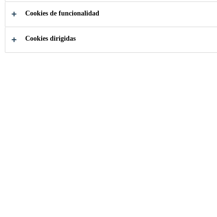
Cookies de funcionalidad
¿Cómo podemos
Cookies dirigidas
ayudarle?
Verificació
Elija su
compatibil
producto
de Sika
Industria
Componentes de Construcción
Ventanas