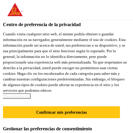
You are accessing "Sika Colombia", it seems you are accessing it
from "Estados Unidos". We have a dedicated website for your
country.
Centro de preferencia de la privacidad
Construcción
...
SikaWall®-401 Pintura Texturizada
TO
Cuando visita cualquier sitio web, el mismo podría obtener o guardar
STAY ON THE SIKA
SELECT A
información en su navegador, generalmente mediante el uso de cookies. Esta
SIKA
COLOMBIA WEBSITE
COUNTRY
información puede ser acerca de usted, sus preferencias o su dispositivo, y se
USA
usa principalmente para que el sitio funcione según lo esperado. Por lo
general, la información no lo identifica directamente, pero puede
proporcionarle una experiencia web más personalizada. Ya que respetamos su
SikaWall®-401
Sika Colombia
derecho a la privacidad, usted puede escoger no permitirnos usar ciertas
cookies. Haga clic en los encabezados de cada categoría para saber más y
cambiar nuestras configuraciones predeterminadas. Sin embargo, el bloqueo
Pintura Texturizada
de algunos tipos de cookies puede afectar su experiencia en el sitio y los
servicios que podemos ofrecer.
Más información
RECUBRIMIENTO ELÁSTICO
IMPERMEABLE PARA ACABADOS
Confirmar mis preferencias
TEXTURIZADOS DE USO INTERIOR Y
EXTERIOR.
Gestionar las preferencias de consentimiento