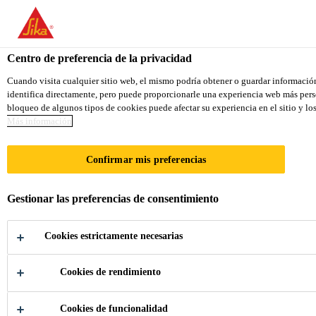
You are accessing "Sika Colombia", it seems you are accessing it f
TO SIKA USA
STAY ON THE SIKA COLOMBIA 
Centro de preferencia de la privacidad
Cuando visita cualquier sitio web, el mismo podría obtener o guardar información 
identifica directamente, pero puede proporcionarle una experiencia web más perso
Sika Colombia
bloqueo de algunos tipos de cookies puede afectar su experiencia en el sitio y lo
Más información
Confirmar mis preferencias
MEDIO
Gestionar las preferencias de consentimiento
AMBIENTE
Cookies estrictamente necesarias
Cookies de rendimiento
Cookies de funcionalidad