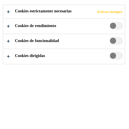
envejecimiento.
Cookies estrictamente necesarias
Activas siempre
Resistencia de larga duración a los hongos,
muzgo y líquenes.
Cookies de rendimiento
ASESORAMIENTO
ESPECIALIZADO
Cookies de funcionalidad
Cookies dirigidas