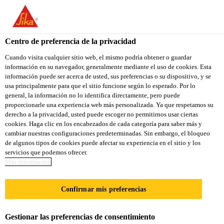
You are accessing "Sika Colombia", it seems you are accessing it
from "Estados Unidos". We have a dedicated website for your
country.
Centro de preferencia de la privacidad
Construcción
...
Sikasil® IA
TO
Cuando visita cualquier sitio web, el mismo podría obtener o guardar
STAY ON THE SIKA
SELECT A
información en su navegador, generalmente mediante el uso de cookies. Esta
SIKA
COLOMBIA WEBSITE
COUNTRY
información puede ser acerca de usted, sus preferencias o su dispositivo, y se
USA
usa principalmente para que el sitio funcione según lo esperado. Por lo
general, la información no lo identifica directamente, pero puede
proporcionarle una experiencia web más personalizada. Ya que respetamos su
Sikasil® IA
Sika Colombia
derecho a la privacidad, usted puede escoger no permitirnos usar ciertas
cookies. Haga clic en los encabezados de cada categoría para saber más y
cambiar nuestras configuraciones predeterminadas. Sin embargo, el bloqueo
Silicona acética antihongos para aplicaciones en
de algunos tipos de cookies puede afectar su experiencia en el sitio y los
servicios que podemos ofrecer.
construcción y acristalamientos.
Más información
Muy buena adherencia a una amplia variedad de
Confirmar mis preferencias
soportes.
Muy buena resistencia a los rayos UV y al
Gestionar las preferencias de consentimiento